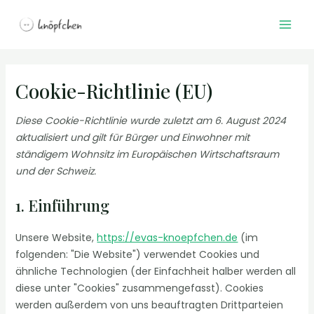
Zum
Consent
Consent
Consent
Consent
Consent
Consent
Consent
Statistike
Marketin
Mai
Inhalt
to
to
to
to
to
to
to
Men
springen
service
service
service
service
service
service
service
elementor
wordpress
google-
complianz
google-
ecwid
sonstiges
fonts
analytics
Cookie-Richtlinie (EU)
Diese Cookie-Richtlinie wurde zuletzt am 6. August 2024
aktualisiert und gilt für Bürger und Einwohner mit
ständigem Wohnsitz im Europäischen Wirtschaftsraum
und der Schweiz.
1. Einführung
Unsere Website,
https://evas-knoepfchen.de
(im
folgenden: "Die Website") verwendet Cookies und
ähnliche Technologien (der Einfachheit halber werden all
diese unter "Cookies" zusammengefasst). Cookies
werden außerdem von uns beauftragten Drittparteien